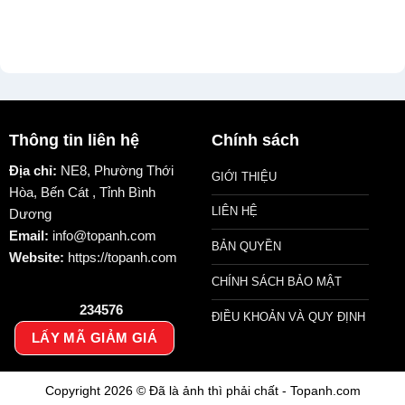
Thông tin liên hệ
Chính sách
Địa chỉ:
NE8, Phường Thới
GIỚI THIỆU
Hòa, Bến Cát , Tỉnh Bình
LIÊN HỆ
Dương
Email:
info@topanh.com
BẢN QUYỀN
Website:
https://topanh.com
CHÍNH SÁCH BẢO MẬT
234576
ĐIỀU KHOẢN VÀ QUY ĐỊNH
LẤY MÃ GIẢM GIÁ
Copyright 2026 © Đã là ảnh thì phải chất - Topanh.com