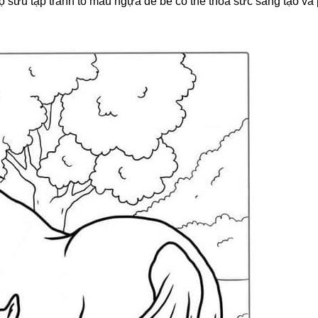
 sưu tập tranh tô màu ngựa để bé có thể thỏa sức sáng tạo và 