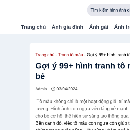
Bỏ
qua
nội
dung
Trang chủ
Ảnh gia đình
Ảnh gái
Ảnh tr
Trang chủ
-
Tranh tô màu
-
Gợi ý 99+ hình tranh 
Gợi ý 99+ hình tranh t
bé
Admin
03/04/2024
Tô màu không chỉ là một hoạt động giải trí mà 
tượng. Hình ảnh con ngựa với dáng vẻ mạnh
cho bé cơ hội thể hiện sự sáng tạo thông qua
Bên cạnh đó, việc tô màu con ngựa còn giúp tr