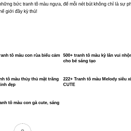
hững bức tranh tô màu ngựa, để mỗi nét bút không chỉ là sự p
ế giới đầy kỳ thú!
ranh tô màu con rùa biểu cảm
500+ tranh tô màu kỳ lân vui nhộ
cho bé sáng tạo
nh tô màu thủy thủ mặt trăng
222+ Tranh tô màu Melody siêu x
xinh đẹp
CUTE
anh tô màu con gà cute, sáng