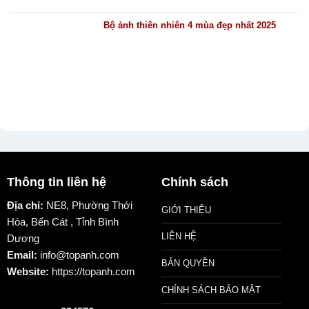
Bộ ảnh thiên nhiên 4 mùa đẹp nhất 2025
Thông tin liên hệ
Chính sách
Địa chỉ:
NE8, Phường Thới
GIỚI THIỆU
Hòa, Bến Cát , Tỉnh Bình
LIÊN HỆ
Dương
Email:
info@topanh.com
BẢN QUYỀN
Website:
https://topanh.com
CHÍNH SÁCH BẢO MẬT