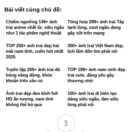
Bài viết cùng chủ đề:
Chiêm ngưỡng 149+ ảnh
Tổng hợp 299+ ảnh trai Tây
trai anime chất lừ, siêu ngầu
lạnh lùng, cool ngầu đang
như 1 tác phẩm nghệ thuật
gây sốt trên mạng
TOP 250+ ảnh trai đẹp hai
300+ ảnh trai Việt Nam đẹp,
mái nam tính, cuốn hút nhất
lịch lãm đốn tim phái nữ
2025
Tuyển tập 200+ ảnh trai đá
TOP 199+ ảnh nam sinh đẹp
bóng năng động, khỏe
trai cute, đáng yêu gây
khoắn trên sân cỏ
thương nhớ
Ảnh trai đẹp đeo kính full
100+ ảnh trai đi biển tạo
HD ấn tượng, nam tính
dáng siêu ngầu, làm xiêu
không thể bỏ qua
lòng phái nữ
5