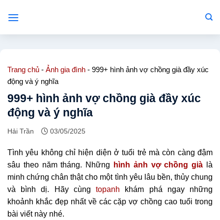
Bỏ
qua
nội
dung
Trang chủ
-
Ảnh gia đình
-
999+ hình ảnh vợ chồng già đầy xúc
động và ý nghĩa
999+ hình ảnh vợ chồng già đầy xúc
động và ý nghĩa
Hải Trần
03/05/2025
Tình yêu không chỉ hiện diện ở tuổi trẻ mà còn càng đậm
sâu theo năm tháng. Những
hình ảnh vợ chồng già
là
minh chứng chân thật cho một tình yêu lâu bền, thủy chung
và bình dị. Hãy cùng
topanh
khám phá ngay những
khoảnh khắc đẹp nhất về các cặp vợ chồng cao tuổi trong
bài viết này nhé.