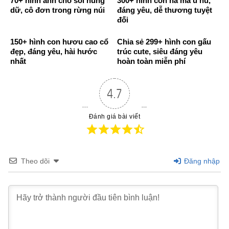
70+ hình ảnh chó sói hung
300+ hình con hà mã ú nu,
dữ, cô đơn trong rừng núi
đáng yêu, dễ thương tuyệt
đối
150+ hình con hươu cao cổ
Chia sẻ 299+ hình con gấu
đẹp, đáng yêu, hài hước
trúc cute, siêu đáng yêu
nhất
hoàn toàn miễn phí
4.7
Đánh giá bài viết
Theo dõi
Đăng nhập