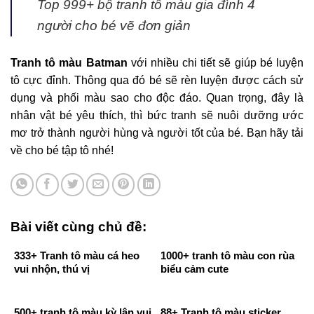
Top 999+ bộ tranh tô màu gia đình 4
người cho bé vẽ đơn giản
Tranh tô màu Batman
với nhiều chi tiết sẽ giúp bé luyện
tô cực đỉnh. Thông qua đó bé sẽ rèn luyện được cách sử
dụng và phối màu sao cho độc đáo. Quan trọng, đây là
nhân vật bé yêu thích, thì bức tranh sẽ nuôi dưỡng ước
mơ trở thành người hùng và người tốt của bé. Bạn hãy tải
về cho bé tập tô nhé!
Bài viết cùng chủ đề:
333+ Tranh tô màu cá heo
1000+ tranh tô màu con rùa
vui nhộn, thú vị
biểu cảm cute
500+ tranh tô màu kỳ lân vui
88+ Tranh tô màu sticker