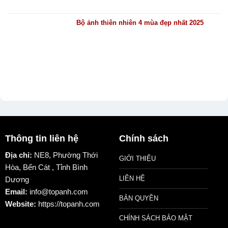
Bộ ảnh thiên nhiên 4 mùa đẹp nhất 2025
Thông tin liên hệ
Chính sách
Địa chỉ:
NE8, Phường Thới
GIỚI THIỆU
Hòa, Bến Cát , Tỉnh Bình
LIÊN HỆ
Dương
Email:
info@topanh.com
BẢN QUYỀN
Website:
https://topanh.com
CHÍNH SÁCH BẢO MẬT