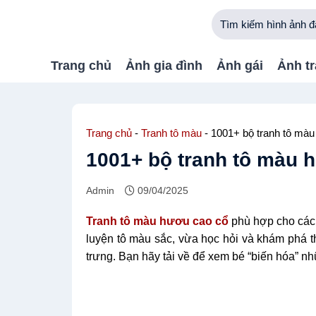
Bỏ
qua
nội
dung
Trang chủ
Ảnh gia đình
Ảnh gái
Ảnh tr
Trang chủ
-
Tranh tô màu
-
1001+ bộ tranh tô màu
1001+ bộ tranh tô màu h
Admin
09/04/2025
Tranh tô màu hươu cao cổ
phù hợp cho các 
luyện tô màu sắc, vừa học hỏi và khám phá th
trưng. Bạn hãy tải về để xem bé “biến hóa” n