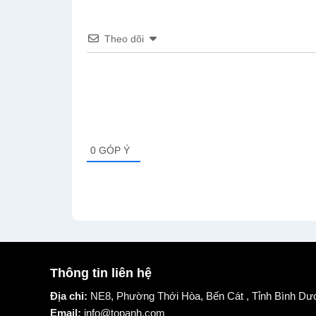
Theo dõi
0
GÓP Ý
Thông tin liên hệ
Địa chỉ:
NE8, Phường Thới Hòa, Bến Cát , Tỉnh Bình Dư
Email:
info@topanh.com