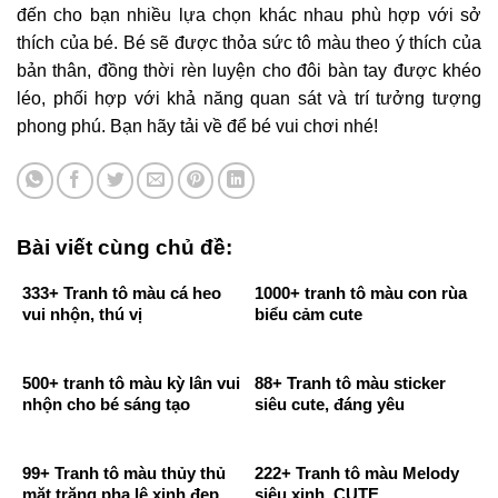
đến cho bạn nhiều lựa chọn khác nhau phù hợp với sở
thích của bé. Bé sẽ được thỏa sức tô màu theo ý thích của
bản thân, đồng thời rèn luyện cho đôi bàn tay được khéo
léo, phối hợp với khả năng quan sát và trí tưởng tượng
phong phú. Bạn hãy tải về để bé vui chơi nhé!
Bài viết cùng chủ đề:
333+ Tranh tô màu cá heo
1000+ tranh tô màu con rùa
vui nhộn, thú vị
biểu cảm cute
500+ tranh tô màu kỳ lân vui
88+ Tranh tô màu sticker
nhộn cho bé sáng tạo
siêu cute, đáng yêu
99+ Tranh tô màu thủy thủ
222+ Tranh tô màu Melody
mặt trăng pha lê xinh đẹp
siêu xinh, CUTE