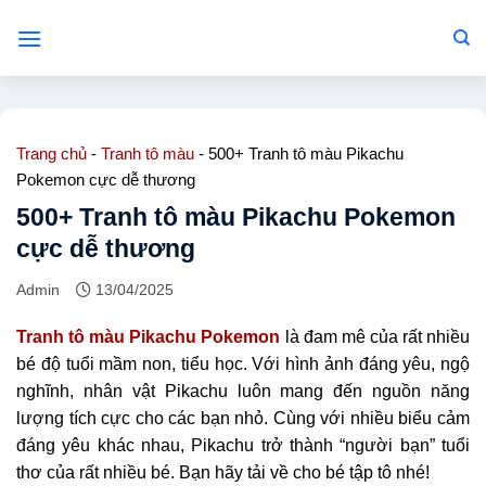
Bỏ
qua
nội
dung
Trang chủ
-
Tranh tô màu
-
500+ Tranh tô màu Pikachu
Pokemon cực dễ thương
500+ Tranh tô màu Pikachu Pokemon
cực dễ thương
Admin
13/04/2025
Tranh tô màu Pikachu Pokemon
là đam mê của rất nhiều
bé độ tuổi mầm non, tiểu học. Với hình ảnh đáng yêu, ngộ
nghĩnh, nhân vật Pikachu luôn mang đến nguồn năng
lượng tích cực cho các bạn nhỏ. Cùng với nhiều biểu cảm
đáng yêu khác nhau, Pikachu trở thành “người bạn” tuổi
thơ của rất nhiều bé. Bạn hãy tải về cho bé tập tô nhé!